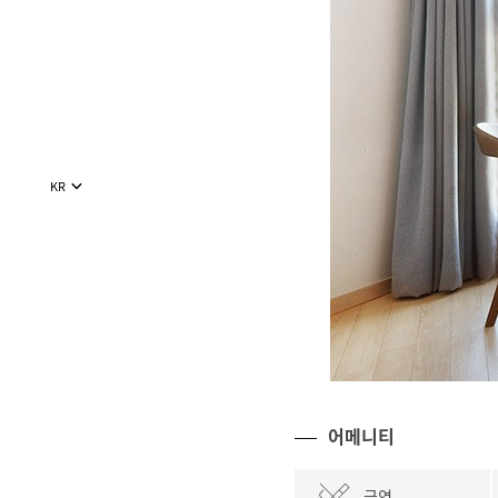
KR
어메니티
금연