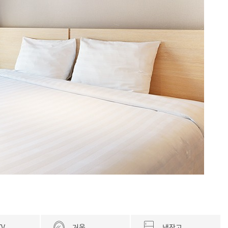
TV
거울
냉장고