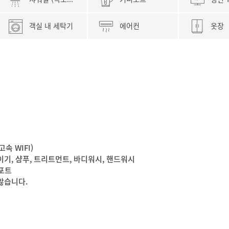
객실 내 세탁기
에어컨
옷장
고속 WIFI)
기, 샴푸, 트리트먼트, 바디워시, 핸드워시
피포트
않습니다.