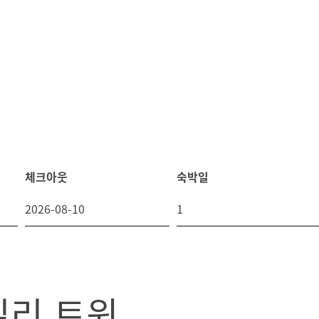
체크아웃
숙박일
밀리 트윈