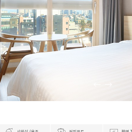
샤워실 (욕조없음)
커피포트
평면 