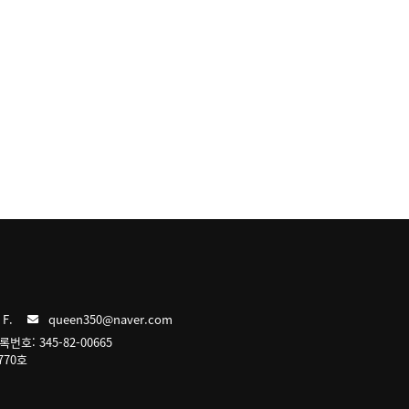
 F.
queen350@naver.com
: 345-82-00665
770호